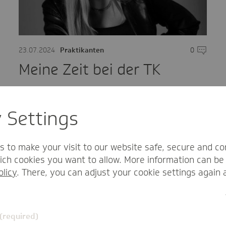
mentare
23.07.2024
Praktikanten
0
Komment
Meine Zeit bei der TK
Tauche ein in den abwechslungsreichen
Arbeitsalltag im HR-Marketing bei der
y Settings
Techniker Krankenkasse! Entdecke, wie
spannend und lehrreich ein Praktikum bei
einem der führenden
s to make your visit to our website safe, secure and co
Gesundheitsunternehmen Deutschlands…
ch cookies you want to allow. More information can be 
olicy
. There, you can adjust your cookie settings again 
Einblick
HR-Marketing
Praktikum
Rückblick
 (required)