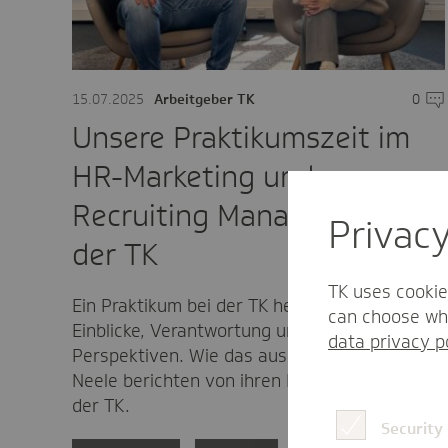
15.07.2025
Arbeitgeber TK
0
Kom
Unsere Praktikumszeit im
HR-Marketing und
Recruiting Management bei
Privac
der TK
TK uses cookie
Ein Praktikum bei der TK heißt: spannende
can choose whi
Einblicke, Verantwortung und neue
data privacy p
Perspektiven. Wie das aussieht? Joshua und
Neele berichten von ihren Erfahrungen bei
der TK.
Security