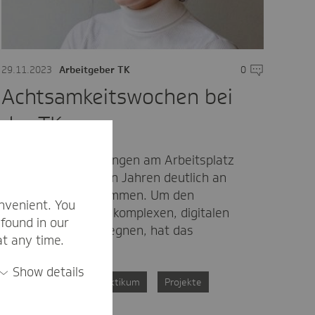
are
29.11.2023
Arbeitgeber TK
0
Kommentare
Achtsamkeitswochen bei
der TK
Psychische Belastungen am Arbeitsplatz
haben in den letzten Jahren deutlich an
Bedeutung zugenommen. Um den
nvenient. You
Anforderungen der komplexen, digitalen
found in our
Arbeitswelt zu begegnen, hat das
at any time.
Innerbetriebliche…
Show details
Mental Health
Praktikum
Projekte