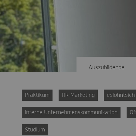
Auszubildende
Praktikum
HR-Marketing
eslohntsich
Interne Unternehmenskommunikation
Öf
Studium