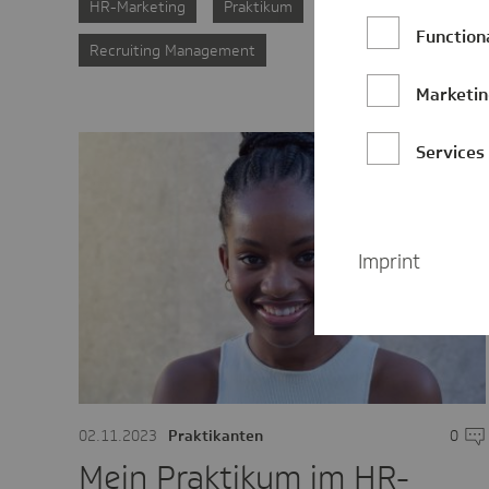
HR-Marketing
Praktikum
Function
Recruiting Management
Marketi
Services
Imprint
02.11.2023
Praktikanten
0
Kom
Mein Praktikum im HR-