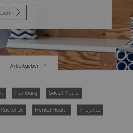
esen
Arbeitgeber TK
nt
Hamburg
Social Media
Rückblick
Mental Health
Projekte