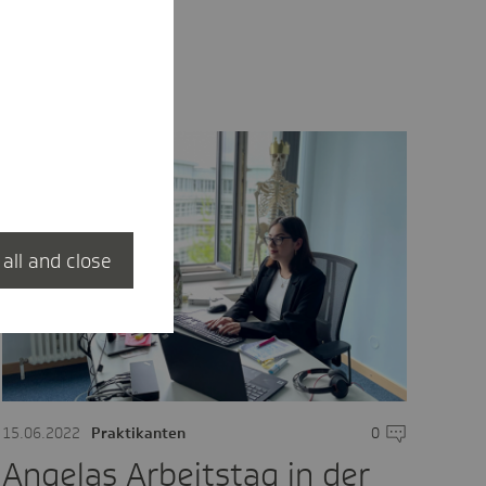
 all and close
entare
15.06.2022
Praktikanten
0
Kommentare
Angelas Arbeitstag in der