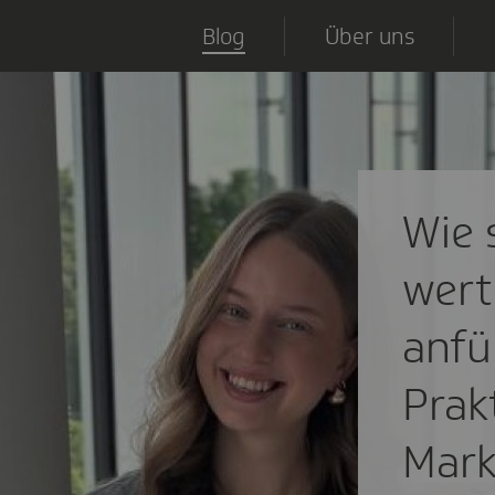
Blog
Über uns
Wie 
wert
anfü
Prak
Mark