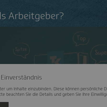
als Arbeitgeber?
 Einverständnis
ter um Inhalte einzubinden. Diese können persönliche D
te beachten Sie die Details und geben Sie Ihre Einwillig
Abspielen