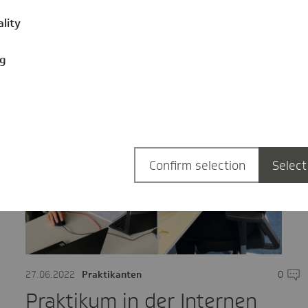
ality
ng
Confirm selection
Select
mentare
27.06.2022
Praktikanten
0
Komm
Praktikum in der Internen