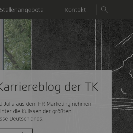
Stellenangebote
Kontakt
Karriereblog der TK
nd Julia aus dem HR-Marketing nehmen
inter die Kulissen der größten
sse Deutschlands.