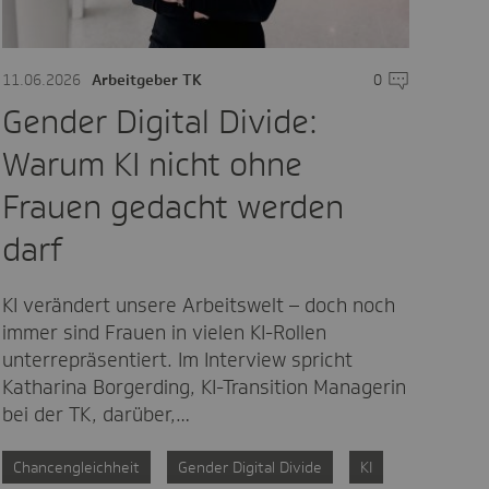
are
11.06.2026
Arbeitgeber TK
0
Kommentare
Gender Digital Divide:
Warum KI nicht ohne
Frauen gedacht werden
darf
KI verändert unsere Arbeitswelt – doch noch
immer sind Frauen in vielen KI-Rollen
unterrepräsentiert. Im Interview spricht
Katharina Borgerding, KI-Transition Managerin
bei der TK, darüber,…
Chancengleichheit
Gender Digital Divide
KI