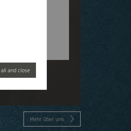
aten über Ihre
ung.
 all and close
Mehr über uns