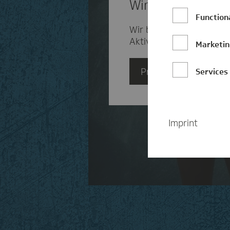
Wir brauchen Ihr
Function
Wir benutzen Drittanbie
Aktivitäten sammeln. Bit
Marketi
Privatsphäre einstell
Services
Imprint