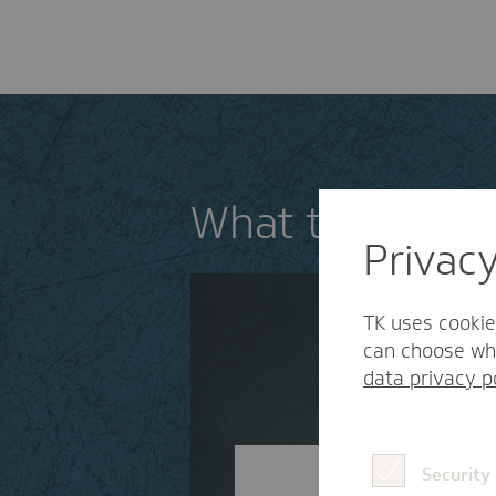
What the FAQ? -
Privac
TK uses cookie
can choose whi
data privacy p
Security