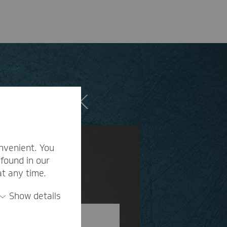
gen zur TK
nvenient. You
found in our
at any time.
Show details