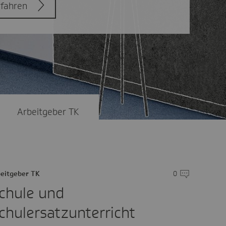
rfahren
Arbeitgeber TK
eitgeber TK
0
Kommentare
chule und
chulersatzunterricht