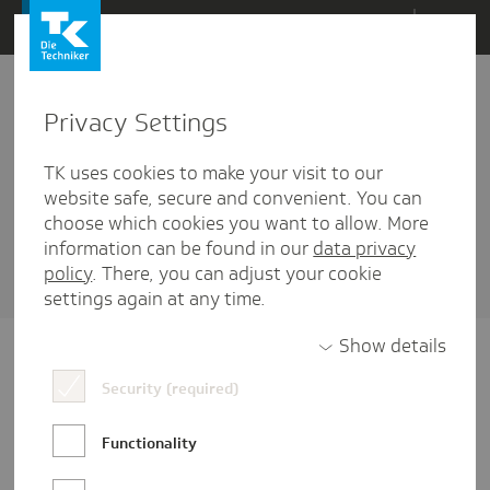
Direkt
Menü
zum
Inhalt
wechseln
Privacy Settings
Social Media
TK uses cookies to make your visit to our
2 Artikel diesem Schlagwort zugehörig
website safe, secure and convenient. You can
choose which cookies you want to allow. More
Sortieren nach
Datum
oder
Beliebtheit
information can be found in our
data privacy
policy
. There, you can adjust your cookie
settings again at any time.
Show details
Security (required)
Functionality