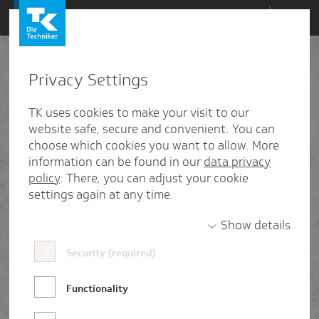
Direkt
Menü
zum
Inhalt
wechseln
Privacy Settings
Kontakt
TK uses cookies to make your visit to our
Haben Sie noch Fragen zu Ihrer Bewerbung oder
website safe, secure and convenient. You can
einer Tätigkeit bei der Techniker? Wir werden Ihre
choose which cookies you want to allow. More
Anfrage gern so schnell wie möglich beantworten.
information can be found in our
data privacy
policy
. There, you can adjust your cookie
Sie möchten sich bewerben? Nutzen Sie dafür
settings again at any time.
bitte das
TK-Bewerbungsportal
. Bewerbungen,
Show details
die über dieses Kontaktformular eingehen, können
wir leider nicht berücksichtigen.
Security (required)
Functionality
Vorname