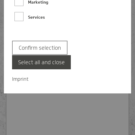
Marketing
Nachname
Services
E-Mail-Adresse
Confirm selection
Select all and close
Nachricht
Imprint