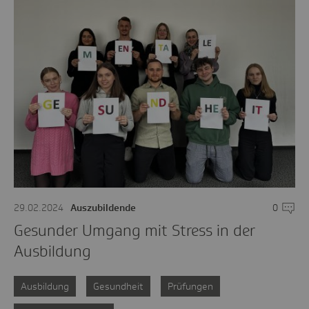
29.02.2024
Auszubildende
0
Komme
Gesunder Umgang mit Stress in der
Ausbildung
Ausbildung
Gesundheit
Prüfungen