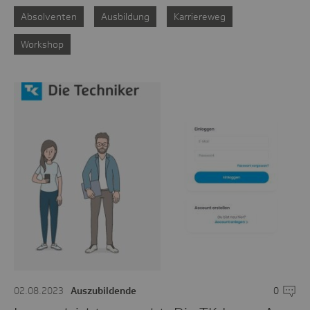
Absolventen
Ausbildung
Karriereweg
Workshop
02.08.2023
Auszubildende
0
Komme