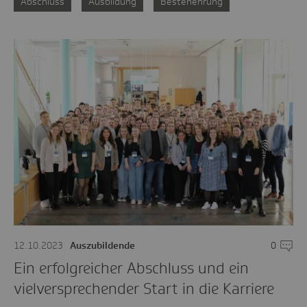
Abschluss
Ausbildung
Bestenehrung
12.10.2023
Auszubildende
0
Komme
Ein erfolgreicher Abschluss und ein
vielversprechender Start in die Karriere