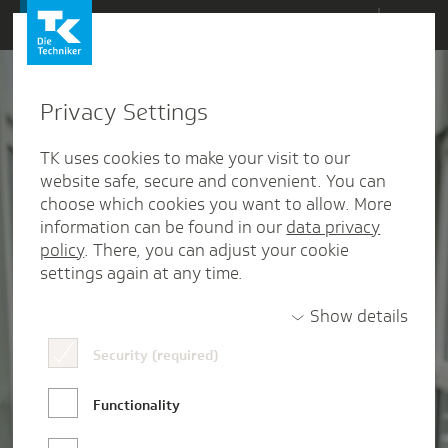
Direkt
Menü
zum
Inhalt
wechseln
Privacy Settings
TK uses cookies to make your visit to our
website safe, secure and convenient. You can
choose which cookies you want to allow. More
information can be found in our
data privacy
policy
. There, you can adjust your cookie
settings again at any time.
Show details
Security (required)
Neu in der Arbeitswelt –
meine Ausbildung bei der TK
Functionality