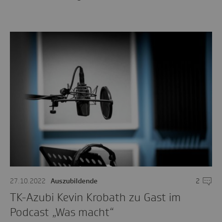
27.10.2022
Auszubildende
2
Komme
TK-Azubi Kevin Krobath zu Gast im
Podcast „Was macht“