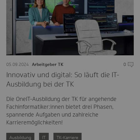
05.09.2024
Arbeitgeber TK
0
Komme
Innovativ und digital: So läuft die IT-
Ausbildung bei der TK
Die OneIT-Ausbildung der TK für angehende
Fachinformatiker:innen bietet drei Phasen,
spannende Aufgaben und zahlreiche
Karrieremöglichkeiten!
Ausbildung
IT
TK-Karriere