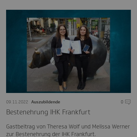
09.11.2022
Auszubildende
0
Komme
Bestenehrung IHK Frankfurt
Gastbeitrag von Theresa Wolf und Melissa Werner
zur Bestenehrung der IHK Frankfurt.