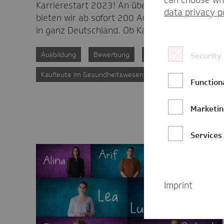
can choose whi
Karrierestart 2023! An über 50 Standorten
data privacy p
bieten wir ab sofort 200 Ausbildungsplätzen
in ganz Deutschland. Ob Kaufmann oder…
Ausbildung
Bewerbung
Fachinformatik
Security
Kaufleute im Gesundheitswesen
Function
Marketi
Services
Imprint