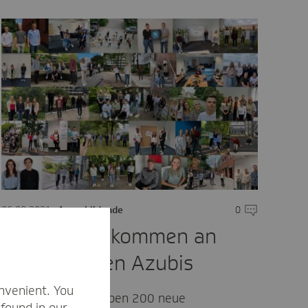
are
06.08.2021
Auszubildende
0
Kommentare
Herzlich willkommen an
unsere neuen Azubis
nvenient. You
Am 02.08.2021 haben 200 neue