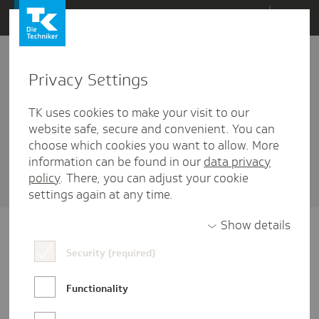
Direkt
Menü
zum
Inhalt
wechseln
Privacy Settings
Angewandte Informatik
TK uses cookies to make your visit to our
10 Artikel diesem Schlagwort zugehörig
website safe, secure and convenient. You can
choose which cookies you want to allow. More
Sortieren nach
Datum
oder
Beliebtheit
information can be found in our
data privacy
policy
. There, you can adjust your cookie
settings again at any time.
Show details
Security (required)
Functionality