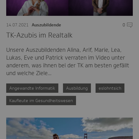
14.07.2021
Auszubildende
0
Komme
TK-Azubis im Realtalk
Unsere Auszubildenden Alina, Arif, Marie, Lea,
Lukas, Eve und Patrick verraten im Video unter
anderem, was ihnen bei der TK am besten gefällt
und welche Ziele…
Angewandte Informatik
Ausbildung
eslohntsich
Kaufleute im Gesundheitswesen