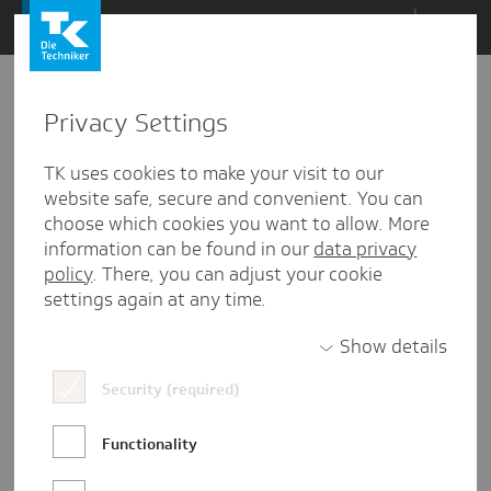
Direkt
Menü
zum
Inhalt
wechseln
Privacy Settings
TK uses cookies to make your visit to our
website safe, secure and convenient. You can
choose which cookies you want to allow. More
information can be found in our
data privacy
policy
. There, you can adjust your cookie
settings again at any time.
Show details
Security (required)
Ausbildungsplatz
eslohntsich
Functionality
Kaufleute im Gesundheitswesen