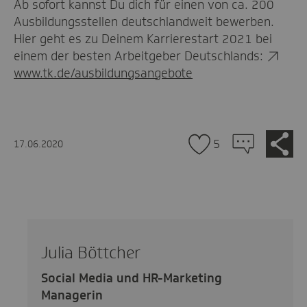
Ab sofort kannst Du dich für einen von ca. 200
Ausbildungsstellen deutschlandweit bewerben.
Hier geht es zu Deinem Karrierestart 2021 bei
einem der besten Arbeitgeber Deutschlands:
www.tk.de/ausbildungsangebote
Zu
Je
5
17.06.2020
tei
den
Kommentaren
Julia Böttcher
Social Media und HR-Marketing
Managerin