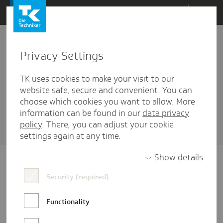
Direkt
Menü
zum
Inhalt
wechseln
Privacy Settings
Mitarbeiterbefragung
TK uses cookies to make your visit to our
1 Artikel diesem Schlagwort zugehörig
website safe, secure and convenient. You can
choose which cookies you want to allow. More
Sortieren nach
Datum
oder
Beliebtheit
information can be found in our
data privacy
policy
. There, you can adjust your cookie
settings again at any time.
Show details
Security (required)
Functionality