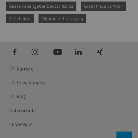
Beste Arbeitgeber Deutschlands
Great Place to Work
Mitarbeiter
Mitarbeiterbefragung
Facebook
Instagram
Youtube
LinkedIn
Xing
Karriere
Privatkunden
FAQs
Datenschutz
Impressum