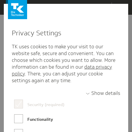
Direkt
Menü
zum
Inhalt
wechseln
Privacy Settings
TK uses cookies to make your visit to our
website safe, secure and convenient. You can
choose which cookies you want to allow. More
information can be found in our
data privacy
policy
. There, you can adjust your cookie
settings again at any time.
Show details
Security (required)
Benefits
eslohntsich
Gründe
Vorteile
Functionality
#eslohntsich – Vorteile der TK