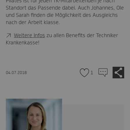
Pilates ist für jeden TK-Mitarbeitenden je nach
Standort das Passende dabei. Auch Johannes, Ole
und Sarah finden die Möglichkeit des Ausgleichs
nach der Arbeit klasse.
Weitere Infos
zu allen Benefits der Techniker
Krankenkasse!
Zu
Je
1
04.07.2018
tei
den
Kommentaren