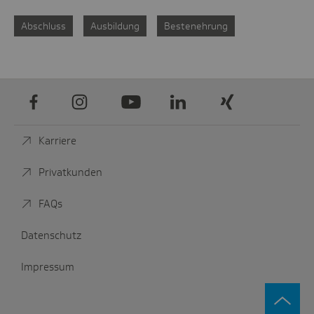
Abschluss
Ausbildung
Bestenehrung
Facebook
Instagram
Youtube
LinkedIn
Xing
Karriere
Privatkunden
FAQs
Datenschutz
Impressum
zurüc