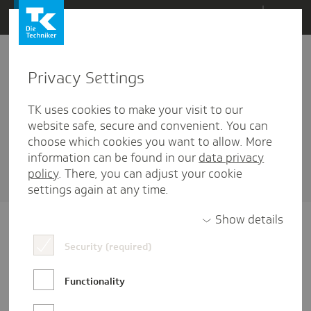
Direkt
Menü
zum
Inhalt
wechseln
Privacy Settings
Bestenehrung
TK uses cookies to make your visit to our
2 Artikel diesem Schlagwort zugehörig
website safe, secure and convenient. You can
choose which cookies you want to allow. More
Sortieren nach
Datum
oder
Beliebtheit
information can be found in our
data privacy
policy
. There, you can adjust your cookie
settings again at any time.
Show details
Security (required)
Functionality