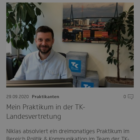
29.09.2020
Praktikanten
0
Komme
Mein Praktikum in der TK-
Landesvertretung
Niklas absolviert ein dreimonatiges Praktikum im
Bereich Politik & Kommunikation im Team der TK-