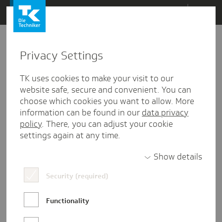
Direkt
Menü
zum
Inhalt
wechseln
Privacy Settings
TK uses cookies to make your visit to our
website safe, secure and convenient. You can
choose which cookies you want to allow. More
information can be found in our
data privacy
policy
. There, you can adjust your cookie
settings again at any time.
Show details
Security (required)
HR-Marketing
Praktikum
Social Media
Functionality
Wie sich wertschätzende Arbeit