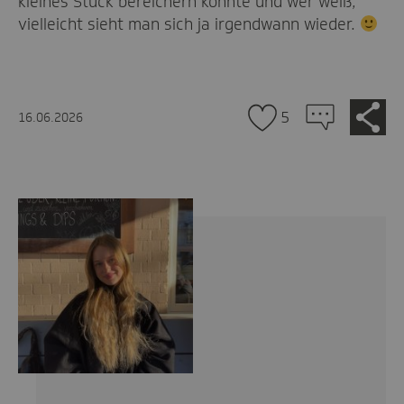
kleines Stück bereichern konnte und wer weiß,
vielleicht sieht man sich ja irgendwann wieder.
Zu
Je
5
16.06.2026
tei
den
Kommentaren