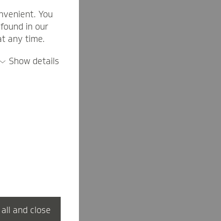
nvenient. You
found in our
at any time.
Show details
are
 all and close