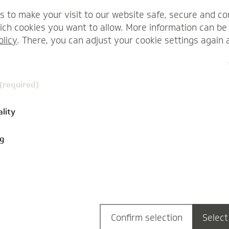
s to make your visit to our website safe, secure and co
ch cookies you want to allow. More information can be 
olicy
. There, you can adjust your cookie settings again 
 (required)
ality
ng
Kommentare
15.06.2022
Praktikanten
0
Komment
Angelas Arbeitstag in der
on
Internen Kommunikation
Confirm selection
Select
Ich habe mein dreimonatiges Pflichtpraktikum