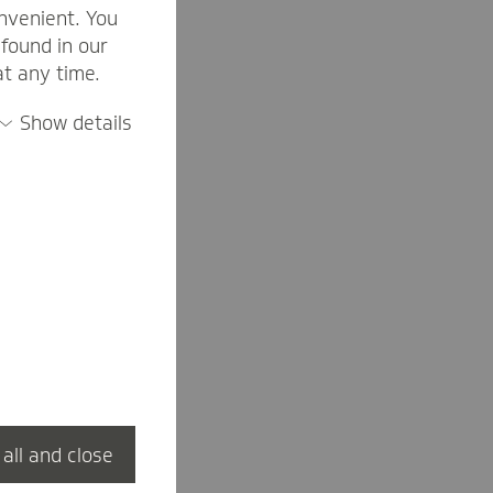
nvenient. You
found in our
at any time.
Show details
ar
 all and close