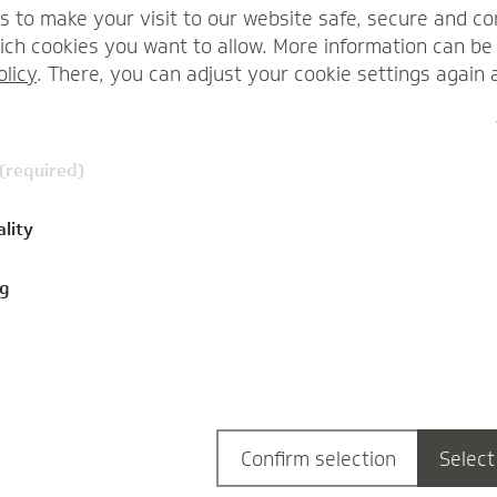
s to make your visit to our website safe, secure and co
ch cookies you want to allow. More information can be 
olicy
. There, you can adjust your cookie settings again 
 (required)
ality
ng
mentare
05.11.2020
Professionals
1
Komment
Künstliche Intelligenz
Der Einsatz von künstlicher Intelligenz (kurz
Confirm selection
Select
"KI") gewinnt zunehmend an Bedeutung.
Gleichzeitig wirft die Arbeit mit künstlicher