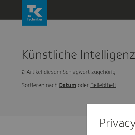
Direkt
zum
Inhalt
wechseln
Künstliche Intelligen
2 Artikel diesem Schlagwort zugehörig
Sortieren nach
Datum
oder
Beliebtheit
Privac