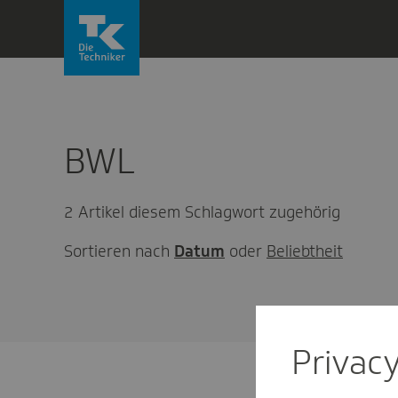
Direkt
zum
Inhalt
wechseln
BWL
2 Artikel diesem Schlagwort zugehörig
Sortieren nach
Datum
oder
Beliebtheit
Privac