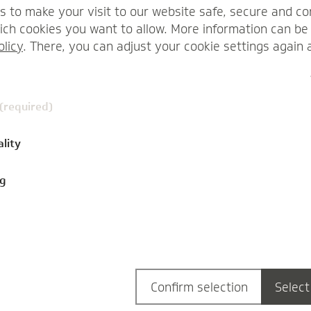
s to make your visit to our website safe, secure and co
ch cookies you want to allow. More information can be 
olicy
. There, you can adjust your cookie settings again 
 (required)
ality
ng
mentare
14.12.2021
Dual Studierende
0
Komment
Marketing & BWL – Mein
duales Studium bei der TK
Confirm selection
Select
Ein BWL-Studium ist 08/15 und pures