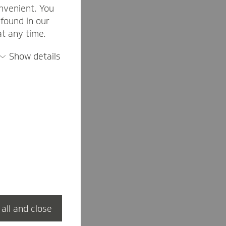
nvenient. You
found in our
at any time.
Show details
are
 all and close