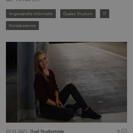
Angewandte Informatik
Duales Studium
IT
Nordakademie
20.01.2021
Dual Studierende
0
Komme