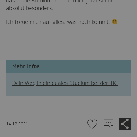
das duale Studium hier für mich jetzt schon
absolut besonders.
Ich freue mich auf alles, was noch kommt.
Mehr Infos
Dein Weg in ein duales Studium bei der TK.
Zu
Je
14.12.2021
tei
den
Kommentaren