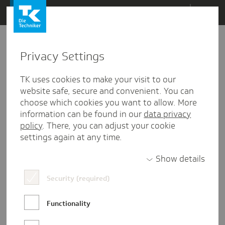
Direkt
Menü
zum
Inhalt
wechseln
Privacy Settings
TK uses cookies to make your visit to our
website safe, secure and convenient. You can
choose which cookies you want to allow. More
information can be found in our
data privacy
policy
. There, you can adjust your cookie
settings again at any time.
Show details
Security (required)
BWL
Duales Studium
Hamburg
Marketing
Functionality
Nordakademie