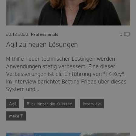
20.12.2020
Professionals
1
Komme
Agil zu neuen Lösungen
Mithilfe neuer technischer Lösungen werden
Anwendungen stetig verbessert. Eine dieser
Verbesserungen ist die Einführung von "TK-Key".
Im Interview berichtet Bettina Friede über dieses
System und…
Agil
Blick hinter die Kulissen
Interview
makeIT