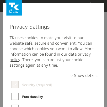
Direkt
Menü
zum
Inhalt
wechseln
Privacy Settings
Studiengänge
TK uses cookies to make your visit to our
1 Artikel diesem Schlagwort zugehörig
website safe, secure and convenient. You can
choose which cookies you want to allow. More
Sortieren nach
Datum
oder
Beliebtheit
information can be found in our
data privacy
policy
. There, you can adjust your cookie
settings again at any time.
Show details
Security (required)
Functionality