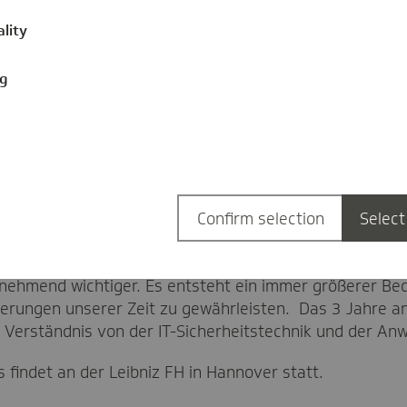
ality
ng
gebühren – du kannst dich voll und ganz auf dein Stud
Confirm selection
Select
curity (B.Sc.)
nehmend wichtiger. Es entsteht ein immer größerer Beda
rderungen unserer Zeit zu gewährleisten. Das 3 Jahre a
res Verständnis von der IT-Sicherheitstechnik und der
 findet an der Leibniz FH in Hannover statt.