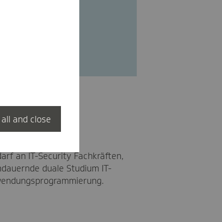
ium konzentrieren.
 all and close
rf an IT-Security Fachkräften,
ndauernde duale Studium IT-
 Anwendungsprogrammierung.