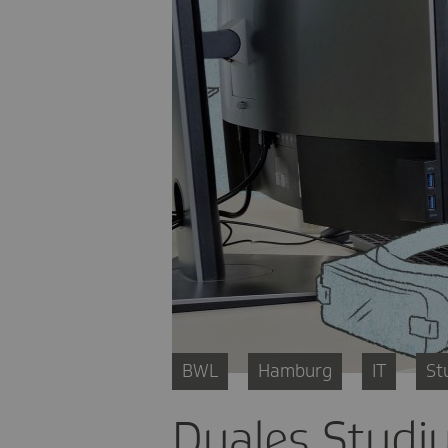
BWL
Hamburg
IT
St
Duales Studiu