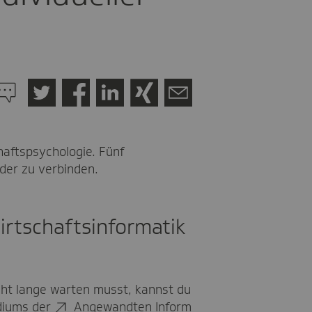
u
en
Twitter
Facebook
LinkedIn
Xing
Mail
ommentaren
haftspsychologie. Fünf
der zu verbinden.
irtschaftsinformatik
cht lange warten musst, kannst du
udiums der
Angewandten Inform