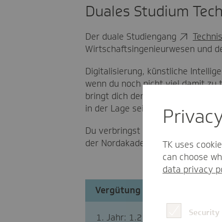
Duales Studium Techn
Der duale Studiengang
Technis
Wirtschaftsingenieurwesen und de
Digitalisierung, künstliche Intelli
wenn du noch nicht viel damit zu
bringt dich der Studiengang Techn
in der Lage sein, komplexen Frag
Privac
Du verbringst rund 13 Wochen pr
der Nordakademie in Elmshorn. Für
TK uses cookie
can choose whi
data privacy p
Vergütung
Security
Jahr: 1.268,93 Euro