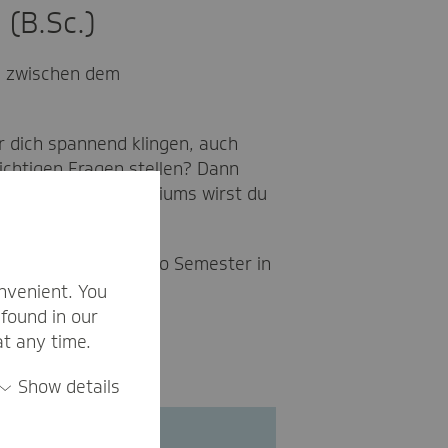
 (B.Sc.)
ke zwischen dem
für dich spannend klingen, auch
ichtigen Fragen stellen? Dann
bschluss deines Studiums wirst du
hen.
g und 10 Wochen pro Semester in
nd zu studieren.
nvenient. You
found in our
at any time.
Show details