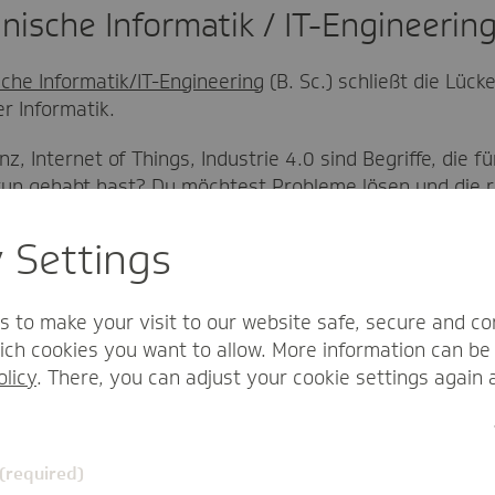
ische Informatik / IT-Engineering
che Informatik/IT-Engineering
(B. Sc.) schließt die Lüc
r Informatik.
genz, Internet of Things, Industrie 4.0 sind Begriffe, die 
 tun gehabt hast? Du möchtest Probleme lösen und die r
ische Informatik/IT-Engineering genau dorthin. Nach A
estellungen und Problemstellungen auf den Grund zu ge
y Settings
o Semester in der TK-Unternehmenszentrale in Hambur
 das fünfte Semester gibt es die Möglichkeit, im Ausla
s to make your visit to our website safe, secure and co
ch cookies you want to allow. More information can be 
olicy
. There, you can adjust your cookie settings again 
 (required)