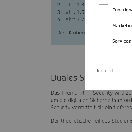
Jahr: 1.387,71 Euro
Function
Jahr: 1.522,15 Euro
Jahr: 1.740,51 Euro
Marketi
Die TK übernimmt deine Studien
Services
Imprint
Duales Studium IT-Se
Das Thema
IT-Security
wird zu
um die digitalen Sicherheitsanfo
Security vermittelt dir ein tiefe
Der theoretische Teil des Studiums