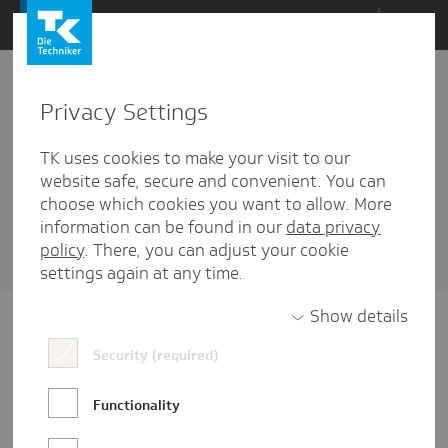
Direkt
Menü
zum
Inhalt
wechseln
Privacy Settings
Projektarbeit
TK uses cookies to make your visit to our
1 Artikel diesem Schlagwort zugehörig
website safe, secure and convenient. You can
choose which cookies you want to allow. More
Sortieren nach
Datum
oder
Beliebtheit
information can be found in our
data privacy
policy
. There, you can adjust your cookie
settings again at any time.
Show details
Security (required)
Functionality