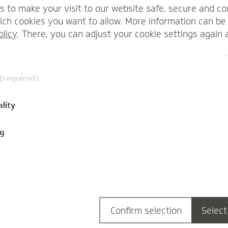
s to make your visit to our website safe, secure and co
ch cookies you want to allow. More information can be 
olicy
. There, you can adjust your cookie settings again 
 (required)
ality
ng
mentare
09.02.2022
Professionals
1
Komment
10 Fragen an Friedrich
Thorns, IT-Architekt
Confirm selection
Select
Friedrich Thorns ist seit 2015 IT-Architekt bei