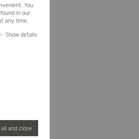
nvenient. You
found in our
at any time.
Show details
ar
 all and close