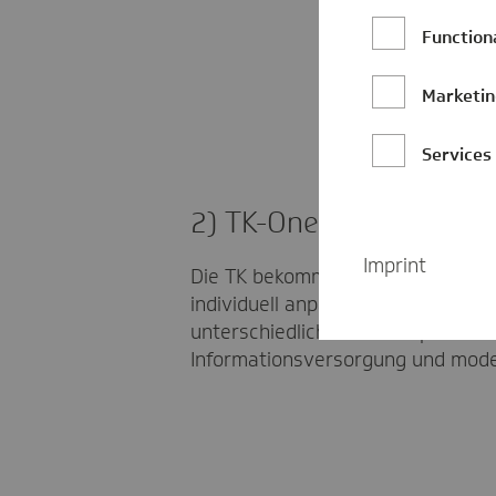
Function
Marketi
Services
2) TK-One
Imprint
Die TK bekommt mit “TK-One” ein 
individuell anpassbares Unterneh
unterschiedlichen Arbeitsplätze d
Informationsversorgung und mod