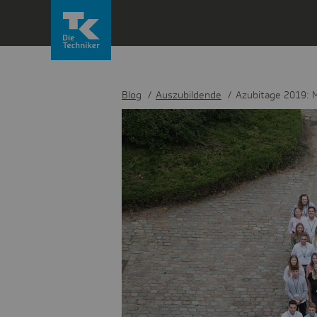
Direkt
zum
Inhalt
wechseln
Blog
Auszubildende
Azubitage 2019: M