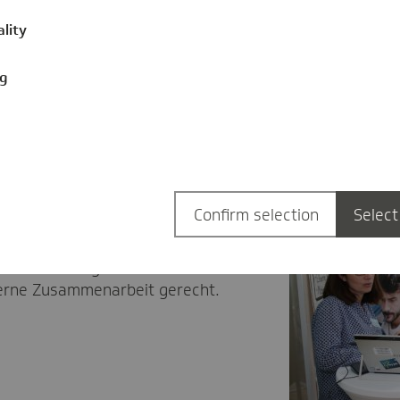
ality
ng
Confirm selection
Select
neues Intranet. Das modular und
mensportal, wird den
er TK in Bezug auf
erne Zusammenarbeit gerecht.