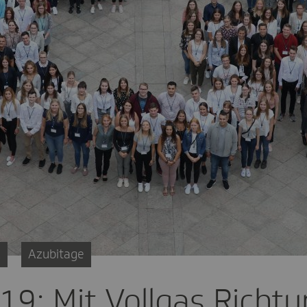
z
Azubitage
9: Mit Vollgas Richtu