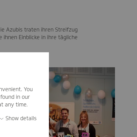
e Azubis traten ihren Streifzug
hnen Einblicke in ihre tägliche
nvenient. You
found in our
at any time.
Show details