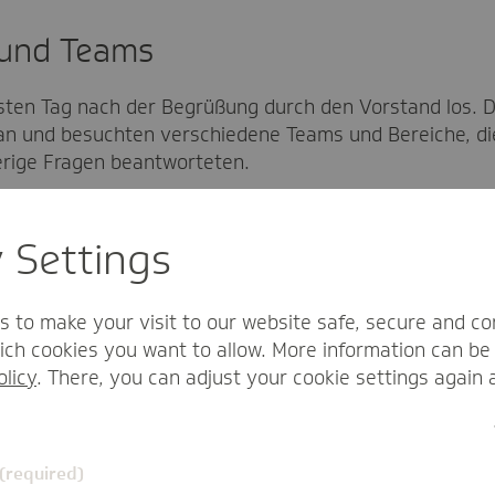
 und Teams
ten Tag nach der Begrüßung durch den Vorstand los. Di
 und besuchten verschiedene Teams und Bereiche, die i
erige Fragen beantworteten.
y Settings
envertretung” der TK ist die
s to make your visit to our website safe, secure and co
Sie sind das Sprachrohr für rund
ch cookies you want to allow. More information can be 
usbildung in ihrem Sinne mit und
olicy
. There, you can adjust your cookie settings again 
vor. Nicht ohne eine süße
nlud.
 (required)