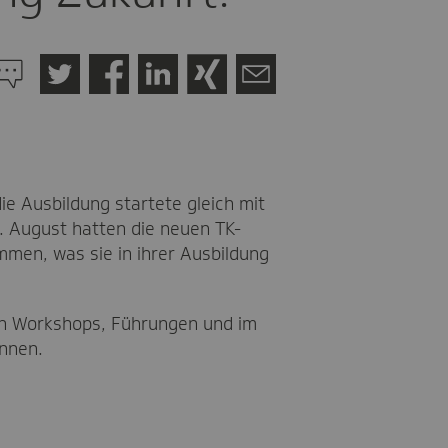
u
en
Twitter
Facebook
LinkedIn
Xing
Mail
ommentaren
e Ausbildung startete gleich mit
 August hatten die neuen TK-
mmen, was sie in ihrer Ausbildung
, in Workshops, Führungen und im
nnen.