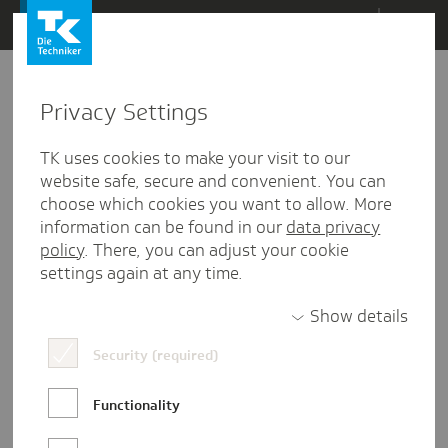
Direkt
Menü
zum
Inhalt
wechseln
Privacy Settings
TK uses cookies to make your visit to our
website safe, secure and convenient. You can
choose which cookies you want to allow. More
information can be found in our
data privacy
policy
. There, you can adjust your cookie
settings again at any time.
Show details
Security (required)
Ausbildung
Ausbildungsplatz
eslohntsich
Functionality
Ausbildung mit Zukunft bei der