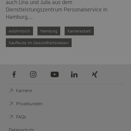
auch Lina und Julia aus dem
Dienstleistungszentrum Personalservice in
Hamburg.…
eslohntsich
Hamburg
Karrierestart
Kaufleute im Gesundheitswesen
Facebook
Instagram
Youtube
LinkedIn
Xing
Karriere
Privatkunden
FAQs
Datenschutz