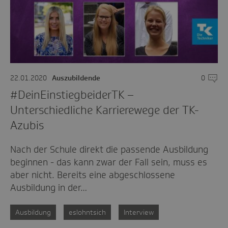
22.01.2020
Auszubildende
0
Komme
#DeinEinstieg­beiderTK –
Unterschiedliche Karrierewege der TK-
Azubis
Nach der Schule direkt die passende Ausbildung
beginnen - das kann zwar der Fall sein, muss es
aber nicht. Bereits eine abgeschlossene
Ausbildung in der…
Ausbildung
eslohntsich
Interview