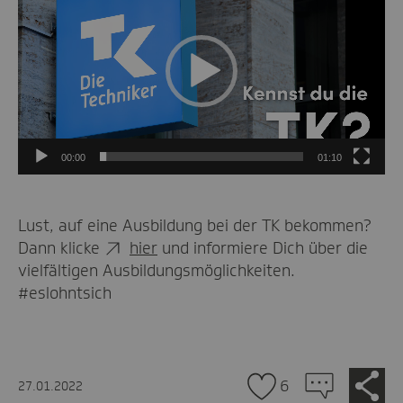
00:00
01:10
Lust, auf eine Ausbildung bei der TK bekommen?
Dann klicke
hier
und informiere Dich über die
vielfältigen Ausbildungsmöglichkeiten.
#eslohntsich
Zu
Je
6
27.01.2022
tei
den