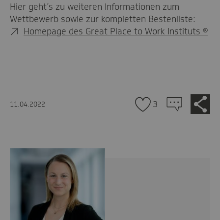
Hier geht’s zu weiteren Informationen zum
Wettbewerb sowie zur kompletten Bestenliste:
Homepage des Great Place to Work Instituts ®
Zu
Je
3
11.04.2022
tei
den
Kommentaren