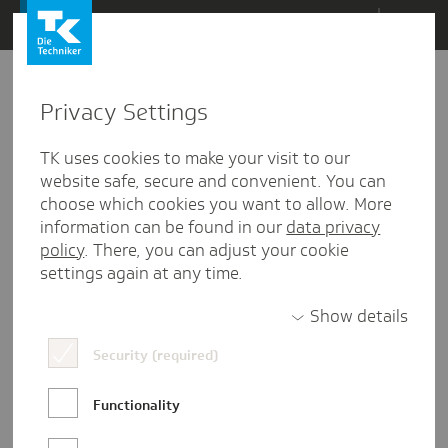
Direkt
Menü
zum
Inhalt
wechseln
Privacy Settings
TK uses cookies to make your visit to our
website safe, secure and convenient. You can
choose which cookies you want to allow. More
information can be found in our
data privacy
policy
. There, you can adjust your cookie
settings again at any time.
Show details
Security (required)
Arbeitgeberwettbewerb
eslohntsich
Functionality
Great Place to Work