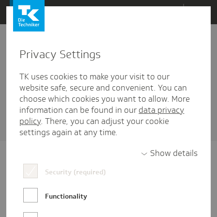
Direkt
Menü
zum
Inhalt
wechseln
Privacy Settings
Verantwortung
TK uses cookies to make your visit to our
3 Artikel diesem Schlagwort zugehörig
website safe, secure and convenient. You can
choose which cookies you want to allow. More
Sortieren nach
Datum
oder
Beliebtheit
information can be found in our
data privacy
policy
. There, you can adjust your cookie
settings again at any time.
Show details
Security (required)
Functionality