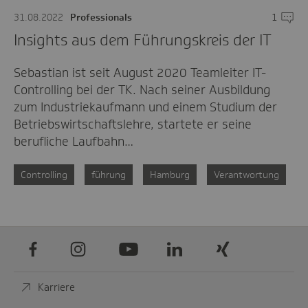
31.08.2022
Professionals
1
Komme
Insights aus dem Führungskreis der IT
Sebastian ist seit August 2020 Teamleiter IT-
Controlling bei der TK. Nach seiner Ausbildung
zum Industriekaufmann und einem Studium der
Betriebswirtschaftslehre, startete er seine
berufliche Laufbahn…
Controlling
führung
Hamburg
Verantwortung
Facebook
Instagram
Youtube
LinkedIn
Xing
Karriere