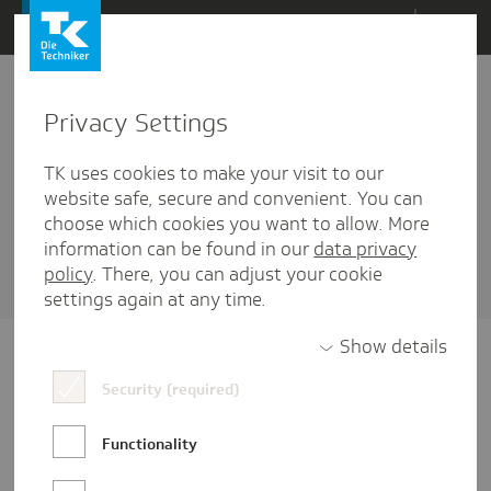
Direkt
Menü
zum
Inhalt
wechseln
Privacy Settings
Teilzeit
TK uses cookies to make your visit to our
2 Artikel diesem Schlagwort zugehörig
website safe, secure and convenient. You can
choose which cookies you want to allow. More
Sortieren nach
Datum
oder
Beliebtheit
information can be found in our
data privacy
policy
. There, you can adjust your cookie
settings again at any time.
Show details
Security (required)
Functionality