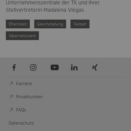
Unternehmenszentrale der TK und ihrer
Stellvertreterin Madalena Viegas.
Elternzeit
Gleichstellung
Teilzeit
Väternetzwerk
Facebook
Instagram
Youtube
LinkedIn
Xing
Karriere
Privatkunden
FAQs
Datenschutz