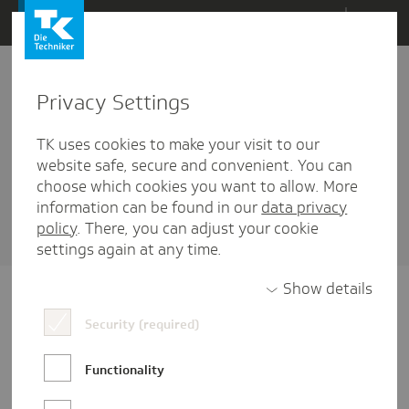
Direkt
Menü
zum
Inhalt
wechseln
Privacy Settings
Technische Informatik
TK uses cookies to make your visit to our
2 Artikel diesem Schlagwort zugehörig
website safe, secure and convenient. You can
choose which cookies you want to allow. More
Sortieren nach
Datum
oder
Beliebtheit
information can be found in our
data privacy
policy
. There, you can adjust your cookie
settings again at any time.
Show details
Security (required)
Functionality