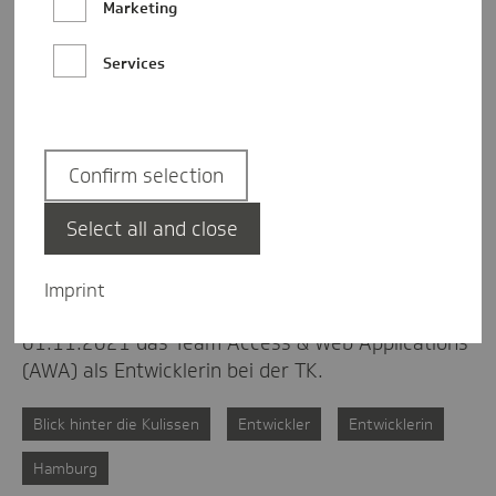
Marketing
Services
Confirm selection
Select all and close
18.08.2022
Arbeitgeber TK
1
Komme
Moin Moin, ich bin Easy
Imprint
Easy ist 31 Jahre alt und unterstützt seit dem
01.11.2021 das Team Access & Web Applications
(AWA) als Entwicklerin bei der TK.
Blick hinter die Kulissen
Entwickler
Entwicklerin
Hamburg