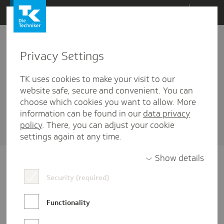
Direkt
Menü
zum
Inhalt
wechseln
Privacy Settings
Event
TK uses cookies to make your visit to our
2 Artikel diesem Schlagwort zugehörig
website safe, secure and convenient. You can
choose which cookies you want to allow. More
Sortieren nach
Datum
oder
Beliebtheit
information can be found in our
data privacy
policy
. There, you can adjust your cookie
settings again at any time.
Show details
Security (required)
Functionality