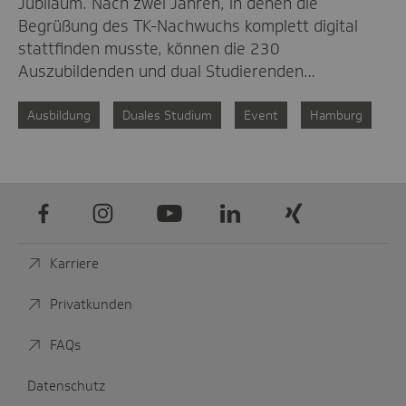
Jubiläum. Nach zwei Jahren, in denen die
Begrüßung des TK-Nachwuchs komplett digital
stattfinden musste, können die 230
Auszubildenden und dual Studierenden…
Ausbildung
Duales Studium
Event
Hamburg
Facebook
Instagram
Youtube
LinkedIn
Xing
Karriere
Privatkunden
FAQs
Datenschutz