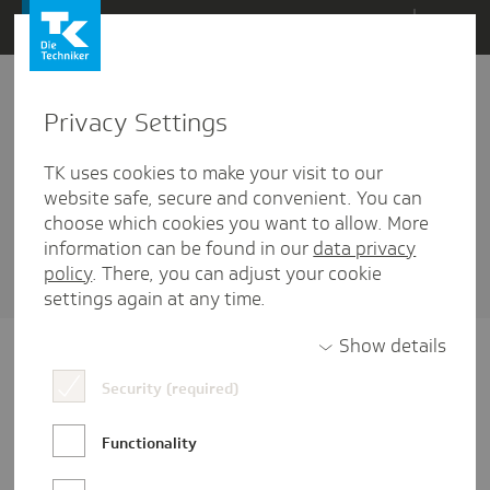
Direkt
Menü
zum
Inhalt
wechseln
Privacy Settings
Analytics
TK uses cookies to make your visit to our
1 Artikel diesem Schlagwort zugehörig
website safe, secure and convenient. You can
choose which cookies you want to allow. More
Sortieren nach
Datum
oder
Beliebtheit
information can be found in our
data privacy
policy
. There, you can adjust your cookie
settings again at any time.
Show details
Security (required)
Functionality