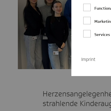
Function
Marketi
Services
Imprint
Herzensangelegenhe
strahlende Kinderau