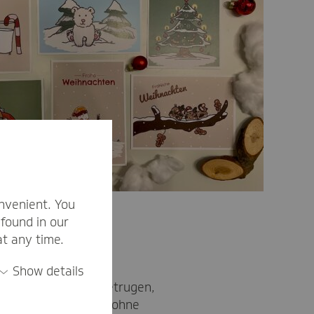
nvenient. You
found in our
at any time.
Show details
4 über 700 Euro betrugen,
a Shepherd“, „Ärzte ohne