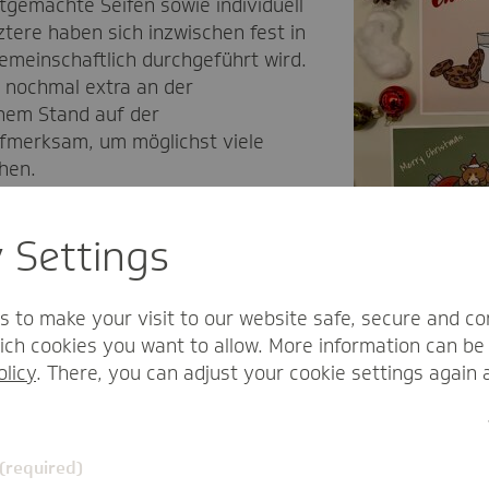
tgemachte Seifen sowie individuell
tere haben sich inzwischen fest in
 gemeinschaftlich durchgeführt wird.
g
nochmal extra an der
nem Stand auf der
fmerksam, um möglichst viele
chen.
öchte das Team Gutes tun und
y Settings
se anderer schaffen.
s to make your visit to our website safe, secure and co
ch cookies you want to allow. More information can be 
olicy
. There, you can adjust your cookie settings again 
Die gesammelten Spenden, die 202
 (required)
werden an Organisationen wie „Se