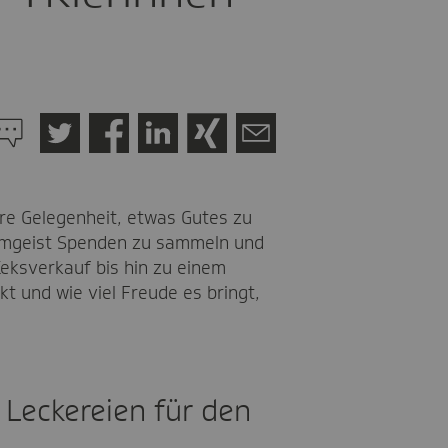
u
en
Twitter
Facebook
LinkedIn
Xing
Mail
ommentaren
are Gelegenheit, etwas Gutes zu
Teamgeist Spenden zu sammeln und
Keksverkauf bis hin zu einem
kt und wie viel Freude es bringt,
 Leckereien für den