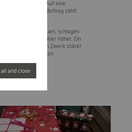
er“ weitergeleitet. Auf eine
 verzichtet: jeder Beitrag zählt
ber die Spenden freuen, schlagen
n TKlerinnen und TKler höher. Ein
insatz für den guten Zweck stärkt
nststelle und unter den
 all and close