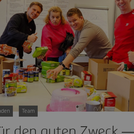
nden
Team
r den guten Zweck —