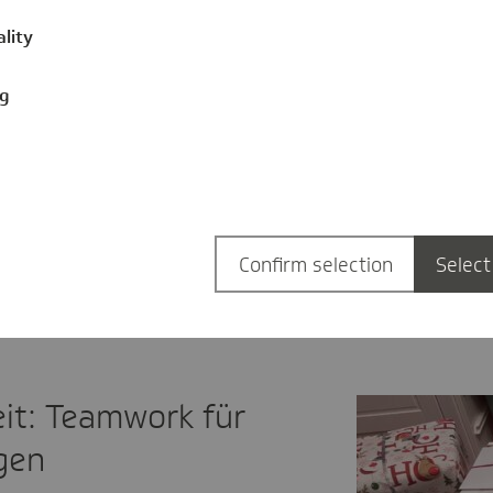
Grenzen“ und „Stiftung Mittagskind
ality
konkrete Spendenhöhe wird bewusst
und hat seine eigene Bedeutung.
ng
Während sich die Organisationen ü
auch die Herzen der unterstützende
weiterer Bonus: Der gemeinsame E
das „Wir-Gefühl“ innerhalb der Die
Kolleginnen und Kollegen.
Confirm selection
Select
it: Teamwork für
gen