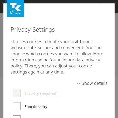
Direkt
Menü
zum
Inhalt
wechseln
Privacy Settings
Vertrauen
TK uses cookies to make your visit to our
1 Artikel diesem Schlagwort zugehörig
website safe, secure and convenient. You can
choose which cookies you want to allow. More
Sortieren nach
Datum
oder
Beliebtheit
information can be found in our
data privacy
policy
. There, you can adjust your cookie
settings again at any time.
Show details
Security (required)
Functionality