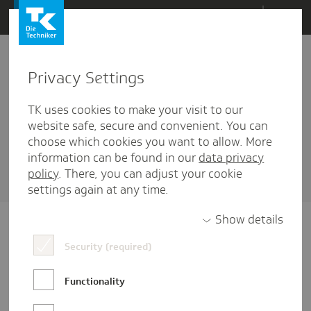
Direkt
Menü
zum
Inhalt
wechseln
Privacy Settings
Tools
TK uses cookies to make your visit to our
1 Artikel diesem Schlagwort zugehörig
website safe, secure and convenient. You can
choose which cookies you want to allow. More
Sortieren nach
Datum
oder
Beliebtheit
information can be found in our
data privacy
policy
. There, you can adjust your cookie
settings again at any time.
Show details
Security (required)
Functionality