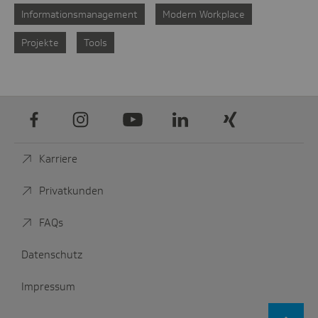
Informationsmanagement
Modern Workplace
Projekte
Tools
Facebook
Instagram
Youtube
LinkedIn
Xing
Karriere
Privatkunden
FAQs
Datenschutz
Impressum