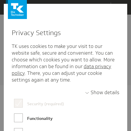
Direkt
Menü
zum
Inhalt
wechseln
Privacy Settings
Mobile
TK uses cookies to make your visit to our
1 Artikel diesem Schlagwort zugehörig
website safe, secure and convenient. You can
choose which cookies you want to allow. More
Sortieren nach
Datum
oder
Beliebtheit
information can be found in our
data privacy
policy
. There, you can adjust your cookie
settings again at any time.
Show details
Security (required)
Functionality