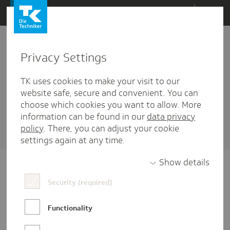
Direkt
Menü
zum
Inhalt
wechseln
Privacy Settings
Jobangebote
TK uses cookies to make your visit to our
1 Artikel diesem Schlagwort zugehörig
website safe, secure and convenient. You can
choose which cookies you want to allow. More
Sortieren nach
Datum
oder
Beliebtheit
information can be found in our
data privacy
policy
. There, you can adjust your cookie
settings again at any time.
Show details
Security (required)
Functionality