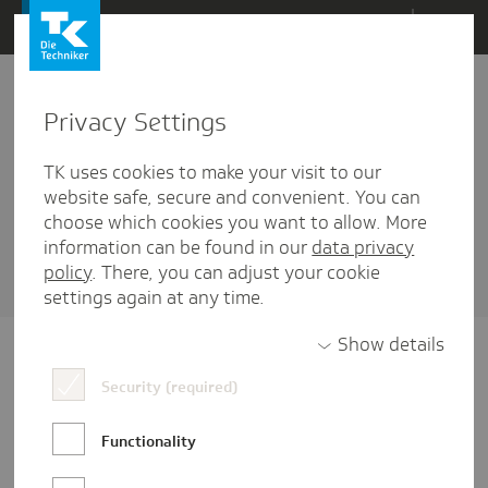
Direkt
Menü
zum
Inhalt
wechseln
Privacy Settings
Inklusion
TK uses cookies to make your visit to our
2 Artikel diesem Schlagwort zugehörig
website safe, secure and convenient. You can
choose which cookies you want to allow. More
Sortieren nach
Datum
oder
Beliebtheit
information can be found in our
data privacy
policy
. There, you can adjust your cookie
settings again at any time.
Show details
Security (required)
Functionality