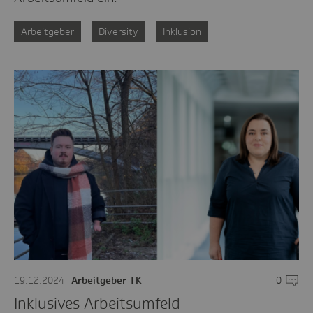
Arbeitgeber
Diversity
Inklusion
19.12.2024
Arbeitgeber TK
0
Komme
Inklusives Arbeitsumfeld