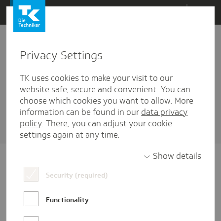
Direkt
Menü
zum
Inhalt
wechseln
Privacy Settings
IGM
TK uses cookies to make your visit to our
1 Artikel diesem Schlagwort zugehörig
website safe, secure and convenient. You can
choose which cookies you want to allow. More
Sortieren nach
Datum
oder
Beliebtheit
information can be found in our
data privacy
policy
. There, you can adjust your cookie
settings again at any time.
Show details
Security (required)
Functionality