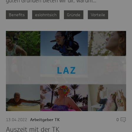
guten Gründen bieten wir dir, warum…
Benefits
eslohntsich
Gründe
Vorteile
13.04.2022
Arbeitgeber TK
0
Komme
Auszeit mit der TK