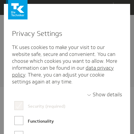
Direkt
Menü
zum
Inhalt
wechseln
Privacy Settings
Benefits
TK uses cookies to make your visit to our
6 Artikel diesem Schlagwort zugehörig
website safe, secure and convenient. You can
choose which cookies you want to allow. More
Sortieren nach
Datum
oder
Beliebtheit
information can be found in our
data privacy
policy
. There, you can adjust your cookie
settings again at any time.
Show details
Security (required)
Functionality