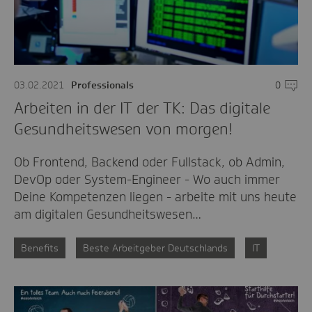
03.02.2021
Professionals
0
Komme
Arbeiten in der IT der TK: Das digitale
Gesundheitswesen von morgen!
Ob Frontend, Backend oder Fullstack, ob Admin,
DevOp oder System-Engineer - Wo auch immer
Deine Kompetenzen liegen - arbeite mit uns heute
am digitalen Gesundheitswesen…
Benefits
Beste Arbeitgeber Deutschlands
IT