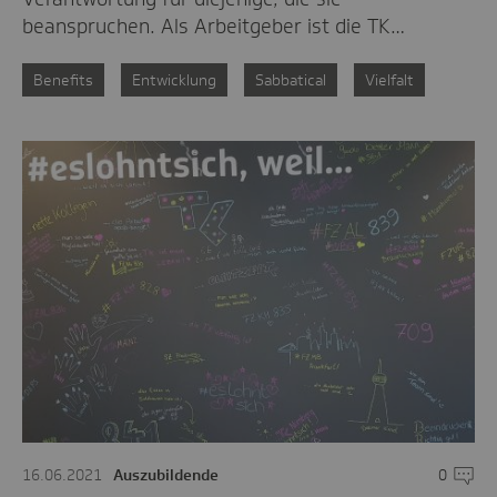
beanspruchen. Als Arbeitgeber ist die TK…
Benefits
Entwicklung
Sabbatical
Vielfalt
16.06.2021
Auszubildende
0
Komme