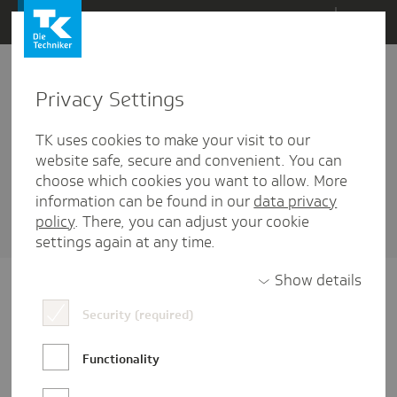
Direkt
Menü
zum
Inhalt
wechseln
Privacy Settings
Unternehmenskommunikation
TK uses cookies to make your visit to our
1 Artikel diesem Schlagwort zugehörig
website safe, secure and convenient. You can
choose which cookies you want to allow. More
Sortieren nach
Datum
oder
Beliebtheit
information can be found in our
data privacy
policy
. There, you can adjust your cookie
settings again at any time.
Show details
Security (required)
Functionality