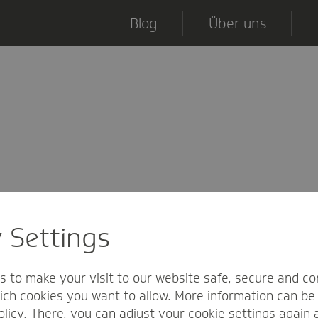
Blog
Über uns
y Settings
s to make your visit to our website safe, secure and co
ch cookies you want to allow. More information can be 
olicy
. There, you can adjust your cookie settings again 