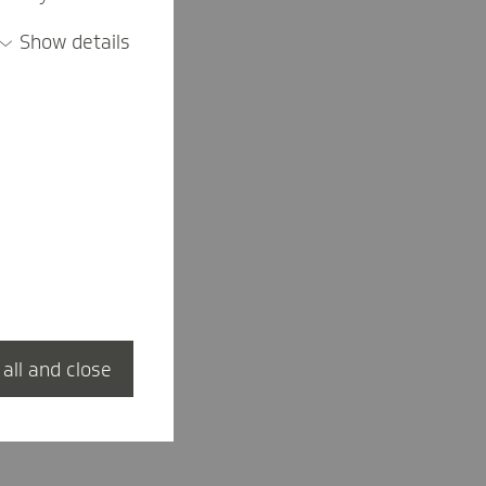
Show details
 all and close