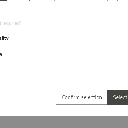
 (required)
ality
ng
mentare
Confirm selection
Select