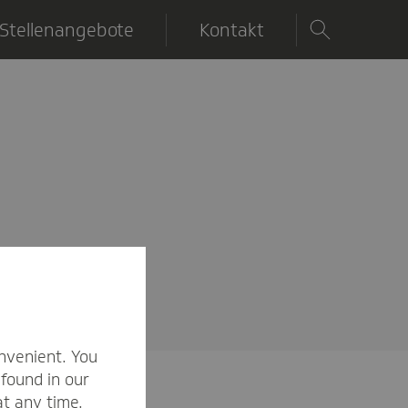
Stellenangebote
Kontakt
nvenient. You
found in our
at any time.