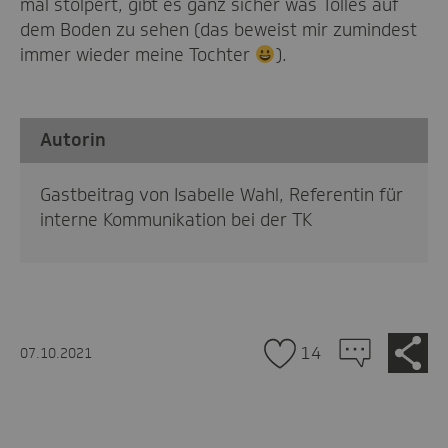
mal stolpert, gibt es ganz sicher was Tolles auf
dem Boden zu sehen (das beweist mir zumindest
immer wieder meine Tochter
).
Autorin
Gastbeitrag von Isabelle Wahl, Referentin für
interne Kommunikation bei der TK
Zu
Je
14
07.10.2021
tei
den
Kommentaren