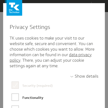
Direkt
Menü
zum
Inhalt
wechseln
Privacy Settings
TK uses cookies to make your visit to our
website safe, secure and convenient. You can
choose which cookies you want to allow. More
information can be found in our
data privacy
policy
. There, you can adjust your cookie
settings again at any time.
Show details
Security (required)
Functionality
Frauen in Führung – Interview